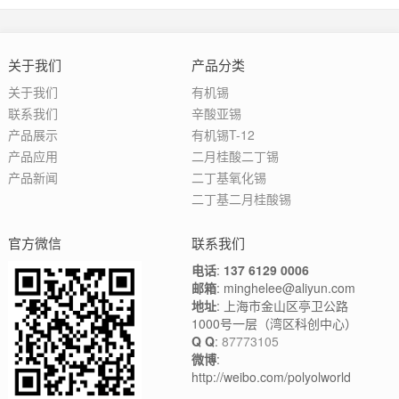
关于我们
产品分类
关于我们
有机锡
联系我们
辛酸亚锡
产品展示
有机锡T-12
产品应用
二月桂酸二丁锡
产品新闻
二丁基氧化锡
二丁基二月桂酸锡
官方微信
联系我们
电话
:
137 6129 0006
邮箱
: minghelee@aliyun.com
地址
: 上海市金山区亭卫公路
1000号一层（湾区科创中心）
Q Q
:
87773105
微博
:
http://weibo.com/polyolworld