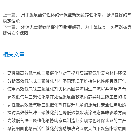
上一篇
：
用于聚氨酯弹性体的环保型新癸酸锌催化剂，提供良好的热
稳定性能
下一篇
：
环保无毒聚氨酯催化剂新癸酸锌，为儿童玩具、医疗器械等
提供安全保障
相关文章
高性能高效低气味三聚催化剂对于提升高端聚氨酯复合材料环保
级别效能
分析高效低气味三聚催化剂在不同环境下维持催化性能且保证气
味控制表现
使用高效低气味三聚催化剂优化高回弹海绵生产流程并满足严苛
环保出口
高效低气味三聚催化剂在处理聚氨酯软泡内芯异味去除工艺的技
术应用指导
高性能高效低气味三聚催化剂在提升儿童泡沫玩具安全性与触感
表现分析
探讨高效低气味三聚催化剂在降低聚氨酯喷涂硬泡异味影响方面
的实际效果
高效低气味三聚催化剂协助家具制造业实现绿色环保认证的生产
工艺升级
聚氨酯固化剂高活性催化剂协助解决高湿度天气下聚氨酯涂层固
化慢痛点