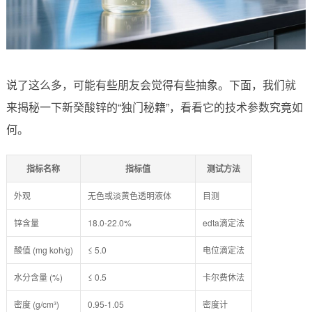
说了这么多，可能有些朋友会觉得有些抽象。下面，我们就
来揭秘一下新癸酸锌的“独门秘籍”，看看它的技术参数究竟如
何。
指标名称
指标值
测试方法
外观
无色或淡黄色透明液体
目测
锌含量
18.0-22.0%
edta滴定法
酸值 (mg koh/g)
≤ 5.0
电位滴定法
水分含量 (%)
≤ 0.5
卡尔费休法
密度 (g/cm³)
0.95-1.05
密度计